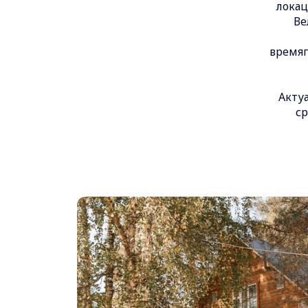
локац
Ве
времяп
Акту
ср