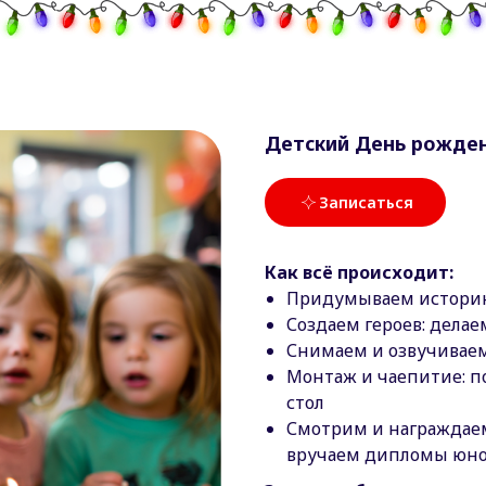
и и туры
Детский центр
Тимбилдинг
Контакты
Лагерь
Детский День рожден
Записаться
Как всё происходит:
Придумываем историю
Создаем героев: делае
Снимаем и озвучиваем:
Монтаж и чаепитие: п
стол
Смотрим и награждае
вручаем дипломы юно