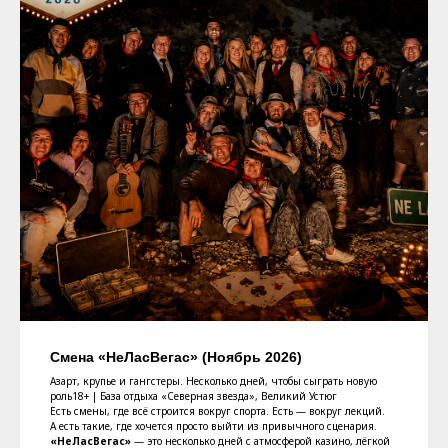
Смена «НеЛасВегас» (Ноябрь 2026)
Азарт, крупье и гангстеры. Несколько дней, чтобы сыграть новую
роль18+ | База отдыха «Северная звезда», Великий Устюг
Есть смены, где всё строится вокруг спорта. Есть — вокруг лекций.
А есть такие, где хочется просто выйти из привычного сценария.
«НеЛасВегас»
— это несколько дней с атмосферой казино, лёгкой