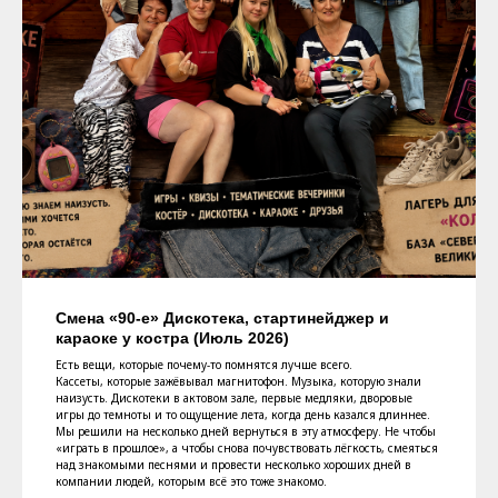
Смена «90-е» Дискотека, стартинейджер и
караоке у костра (Июль 2026)
Есть вещи, которые почему-то помнятся лучше всего.
Кассеты, которые зажёвывал магнитофон. Музыка, которую знали
наизусть. Дискотеки в актовом зале, первые медляки, дворовые
игры до темноты и то ощущение лета, когда день казался длиннее.
Мы решили на несколько дней вернуться в эту атмосферу. Не чтобы
«играть в прошлое», а чтобы снова почувствовать лёгкость, смеяться
над знакомыми песнями и провести несколько хороших дней в
компании людей, которым всё это тоже знакомо.