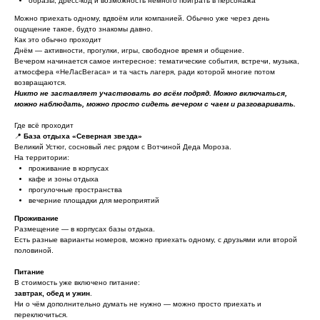
образы, дресс-код и возможность немного поиграть в персонажа
Можно приехать одному, вдвоём или компанией. Обычно уже через день
ощущение такое, будто знакомы давно.
Как это обычно проходит
Днём — активности, прогулки, игры, свободное время и общение.
Вечером начинается самое интересное: тематические события, встречи, музыка,
атмосфера «НеЛасВегаса» и та часть лагеря, ради которой многие потом
возвращаются.
Никто не заставляет участвовать во всём подряд. Можно включаться,
можно наблюдать, можно просто сидеть вечером с чаем и разговаривать.
Где всё проходит
📍
База отдыха «Северная звезда»
Великий Устюг, сосновый лес рядом с Вотчиной Деда Мороза.
На территории:
проживание в корпусах
кафе и зоны отдыха
прогулочные пространства
вечерние площадки для мероприятий
Проживание
Размещение — в корпусах базы отдыха.
Есть разные варианты номеров, можно приехать одному, с друзьями или второй
половиной.
Питание
В стоимость уже включено питание:
завтрак, обед и ужин
.
Ни о чём дополнительно думать не нужно — можно просто приехать и
переключиться.