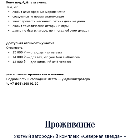
Кому подойдёт эта смена
Тем, кто:
любит атмосферные мероприятия
соскучился по новым знакомствам
хочет провести несколько летних дней не дома
любит тематические истории и игры
давно не был в лагере, но иногда об этом думает
Доступная стоимость участия
Стоимость:
15 000 ₽ — стандартная путевка
14 000 ₽ — для тех, кто уже был в «Колосе»
13 000 ₽ — для компаний от 5 человек
уже включено
проживание и питание
Подробности и свободные места — у администратора.
📞
+7 (958) 168-01-20
Проживание
Уютный загородный комплекс «Северная звезда» –