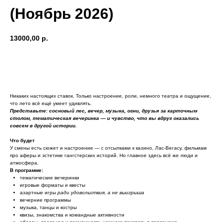
(Ноябрь 2026)
13000,00
р.
ЗАБРОНИРОВАТЬ
Никаких настоящих ставок. Только настроение, роли, немного театра и ощущение,
что лето всё ещё умеет удивлять.
Представьте: сосновый лес, вечер, музыка, огни, друзья за карточным
столом, тематическая вечеринка — и чувство, что вы вдруг оказались
совсем в другой истории.
Что будет
У смены есть сюжет и настроение — с отсылками к казино, Лас-Вегасу, фильмам
про аферы и эстетике гангстерских историй. Но главное здесь всё же люди и
атмосфера.
В программе:
тематические вечеринки
игровые форматы и квесты
азартные игры
ради удовольствия, а не выигрыша
вечерние программы
музыка, танцы и костры
квизы, знакомства и командные активности