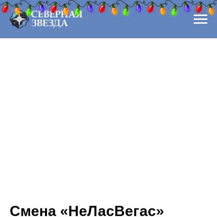
1
Смена «НеЛасВегас»