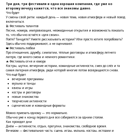
Три дня, три фестиваля и одна хорошая компания, где уже ко
второму вечеру кажется, что все знакомы давно.
Что будет
У смены свой ритм: каждый день — новая тема, новая атмосфера и новый повод
включиться.
🎤 Фестиваль талантов
Песни, номера, импровизация, неожиданные открытия и возможность показать
то, что обычно остаётся «для своих».
Поёте? Танцуете? Умеете рассказывать истории? Или просто хотите попробовать?
Здесь обычно поддерживают, а не оценивают.
❤️ Фестиваль любви
Про отношения, дружбу, симпатии, тёплые разговоры и атмосферу летнего
лагеря, где много смеха и немного романтики.
🔥 Фестиваль огня и юмора
Костры, шутки, вечерние истории, командные активности, смех до слёз и та
самая лагерная атмосфера, ради которой многие потом возвращаются снова.
Что ещё будет
вечерние программы
музыка и танцы
квизы и игры
костры и разговоры
новые знакомства
творческие активности
сценические и командные форматы
Можно приехать одному — это нормально.
Обычно уже к концу первого дня все собираются за одним столом.
Как проходят дни
Днём — активности, отдых, прогулки, знакомства, свободное время.
Вечером — фестивальная часть: сцена, игры, музыка, костры, истории и