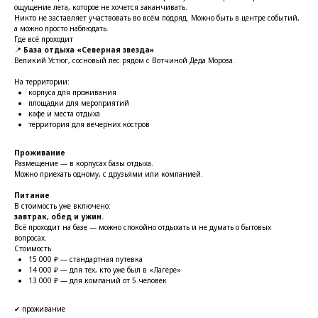
ощущение лета, которое не хочется заканчивать.
Никто не заставляет участвовать во всём подряд. Можно быть в центре событий,
а можно просто наблюдать.
Где всё проходит
📍
База отдыха «Северная звезда»
Великий Устюг, сосновый лес рядом с Вотчиной Деда Мороза.
На территории:
корпуса для проживания
площадки для мероприятий
кафе и места отдыха
территория для вечерних костров
Проживание
Размещение — в корпусах базы отдыха.
Можно приехать одному, с друзьями или компанией.
Питание
В стоимость уже включено:
завтрак, обед и ужин.
Всё проходит на базе — можно спокойно отдыхать и не думать о бытовых
вопросах.
Стоимость
15 000 ₽ — стандартная путевка
14 000 ₽ — для тех, кто уже был в «Лагере»
13 000 ₽ — для компаний от 5 человек
✔ проживание